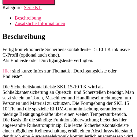
TK
Kategorie:
Serie KL
Minileiste
Menge
Beschreibung
Zusätzliche Informationen
Beschreibung
Fertig konfektionierte Sicherheitskontaktleiste 15-10 TK inklusive
C-Profil (optional auch ohne).
Als Endleiste oder Durchgangsleiste verfügbar.
Hier
sind kurze Infos zur Thematik „Durchgangsleiste oder
Endleiste“.
Die Sicherheitskontaktleiste SKL 15-10 TK wird als
Schließkantensicherung an Quetsch- und Scherstellen benötigt. Man
setzt sie ein an Toren, Maschinen und Handlingseinrichtungen, um
Personen und Material zu schützen. Die Formgebung der SKL 15-
10 TK und die spezielle EPDM-Gummimischung garantieren
niedrige Betätigungskräfte über einen weiten Temperaturbereich.
Die Basis für die ständige Funktionsüberwachung bietet das hier
angewandte Ruhestromprinzip. Die letzte Sicherheitskontaktleiste
einer möglichen Reihenschaltung erhält einen Abschlusswiderstand,
der durch eine Auswerteelektronik kontinuierlich ausgemessen wird.